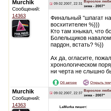
Murchik
Взрослое люби
09.02.2007, 22:31
зима - 2007"
Сообщений:
14363
Финальный "шпагат на
восхитителен %)))
Кто там хныкал, что б
Болельщиков навалом, 
пардон, встать? %))
Ах да, огласите, пожа
хронологическом поряд
ни черта не слышно бы
Об авторе
Открыть тем
Murchik
Взрослое люби
09.02.2007, 22:37
зима - 2007"
Сообщений:
14363
LaMurka пишет: