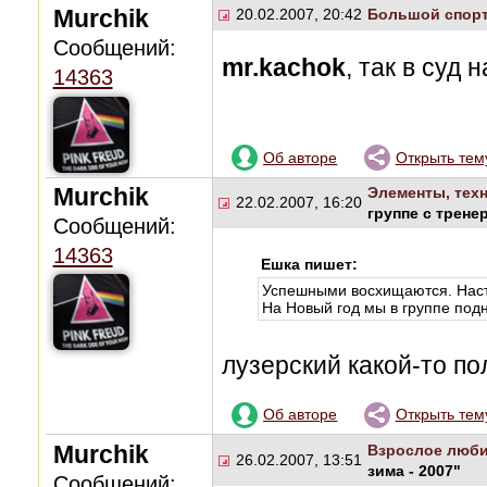
Murchik
20.02.2007, 20:42
Большой спор
Сообщений:
mr.kachok
, так в суд 
14363
Об авторе
Открыть тем
Murchik
Элементы, техн
22.02.2007, 16:20
группе с трене
Сообщений:
14363
Ешка пишет:
Успешными восхищаются. Наст
На Новый год мы в группе подн
лузерский какой-то по
Об авторе
Открыть тем
Murchik
Взрослое люби
26.02.2007, 13:51
зима - 2007"
Сообщений: