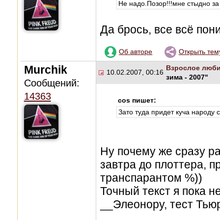
Не надо.Позор!!!мне стыдно за
Да брось, все всё по
Об авторе
Открыть тем
Murchik
Взрослое люби
10.02.2007, 00:16
зима - 2007"
Сообщений:
14363
cos пишет:
Зато туда придет куча народу 
Ну почему же сразу р
завтра до плоттера, п
транспарантом %))
Точный текст я пока н
__Элеонору, тест Тью