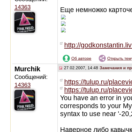
14363
Еще немножко карточе
http://godkonstantin.l
Об авторе
Открыть тем
Murchik
27.02.2007, 14:48
Замечания и п
Сообщений:
https://tulup.ru/place
14363
https://tulup.ru/plac
You have an error in yo
corresponds to your MyS
syntax to use near '-20,2
Наверное либо кавычк