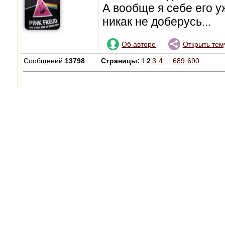
А вообще я себе его у
никак не доберусь...
Об авторе
Открыть тем
Сообщений:
13798
Страницы:
1
2
3
4
…
689
690