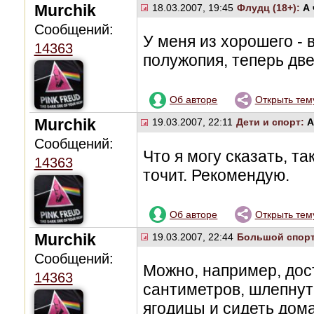
Murchik
18.03.2007, 19:45
Флудц (18+):
А 
Сообщений:
У меня из хорошего -
14363
полужопия, теперь дв
Об авторе
Открыть тем
Murchik
19.03.2007, 22:11
Дети и спорт:
А
Сообщений:
Что я могу сказать, та
14363
точит. Рекомендую.
Об авторе
Открыть тем
Murchik
19.03.2007, 22:44
Большой спор
Сообщений:
Можно, например, дос
14363
сантиметров, шлепнут
ягодицы и сидеть дом