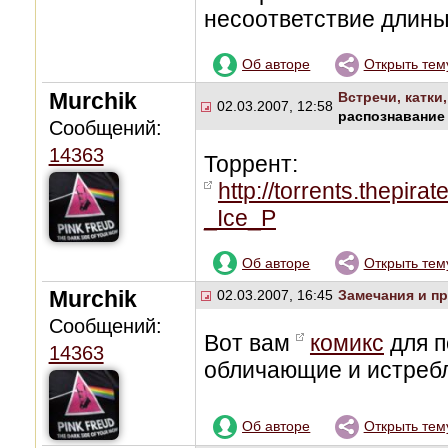
несоответствие длины
Об авторе
Открыть тем
Murchik
Встречи, катки
02.03.2007, 12:58
распознавание 
Сообщений:
14363
Торрент:
http://torrents.thepir
_Ice_P
Об авторе
Открыть тем
Murchik
02.03.2007, 16:45
Замечания и п
Сообщений:
Вот вам
комикс
для п
14363
обличающие и истреб
Об авторе
Открыть тем