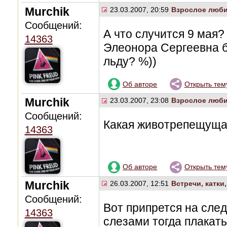
Murchik
23.03.2007, 20:59
Взрослое люби
Сообщений:
А что случится 9 мая?
14363
Элеонора Сергеевна б
льду? %))
Об авторе
Открыть тем
Murchik
23.03.2007, 23:08
Взрослое люби
Сообщений:
Какая животрепещущая
14363
Об авторе
Открыть тем
Murchik
26.03.2007, 12:51
Встречи, катки
Сообщений:
Вот припрется на сле
14363
слезами тогда плакат