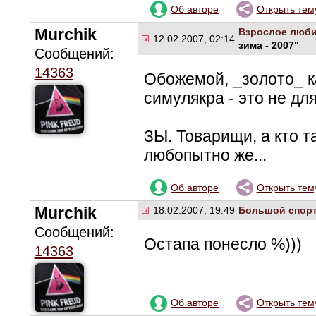
Об авторе
Открыть тем
Murchik
Взрослое люби
12.02.2007, 02:14
зима - 2007"
Сообщений:
14363
Обожемой, _золото_ ка
симулякра - это не дл
ЗЫ. Товарищи, а кто т
любопытно же...
Об авторе
Открыть тем
Murchik
18.02.2007, 19:49
Большой спор
Сообщений:
Остапа понесло %)))
14363
Об авторе
Открыть тем