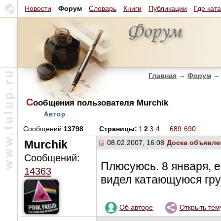
Новости
Форум
Словарь
Книги
Публикации
Где кат
Главная
→
Форум
→
С
ообщения пользователя Murchik
Автор
Сообщений:
13798
Страницы:
1
2
3
4
…
689
690
Murchik
08.02.2007, 16:08
Доска объявле
Сообщений:
Плюсуюсь. 8 января, 
14363
видел катающуюся гр
Об авторе
Открыть тем