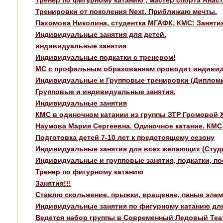
Тренировки от поколения Next. Приближаю мечты.
Пахомова Николина, студентка МГАФК, КМС: Заняти
Индивидуальные занятия для детей.
индивидуальные занятия
Индивидуальные подкатки с тренером!
МС с профильным образованием проводит индивиду
Индивидуальные и Групповые тренировки (Дипломи
Групповые и индивидуальные занятия.
Индивидуальные занятия
КМС в одиночном катании из группы ЗТР Громовой 
Наумова Мария Сергеевна. Одиночное катание. КМС
Подготовка детей 7-10 лет к предстоящему сезону
Индивидуальные занятия для всех желающих (Студен
Индивидуальные и групповые занятия, подкатки, по
Тренер по фигурному катанию
Занятия!!!
Ставлю скольжение, прыжки, вращение, паные элем
Индивидуальные занятия по фигурному катанию для
Ведется набор группы в Современный Ледовый Теа