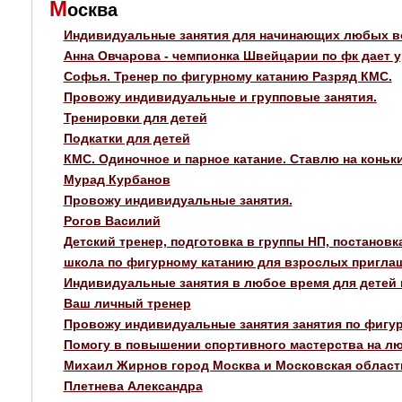
М
осква
Индивидуальные занятия для начинающих любых во
Анна Овчарова - чемпионка Швейцарии по фк дает ур
Софья. Тренер по фигурному катанию Разряд КМС.
Провожу индивидуальные и групповые занятия.
Тренировки для детей
Подкатки для детей
КМС. Одиночное и парное катание. Ставлю на коньк
Мурад Курбанов
Провожу индивидуальные занятия.
Рогов Василий
Детский тренер, подготовка в группы НП, постанов
школа по фигурному катанию для взрослых пригла
Индивидуальные занятия в любое время для детей 
Ваш личный тренер
Провожу индивидуальные занятия занятия по фигурн
Помогу в повышении спортивного мастерства на лю
Михаил Жирнов город Москва и Московская област
Плетнева Александра