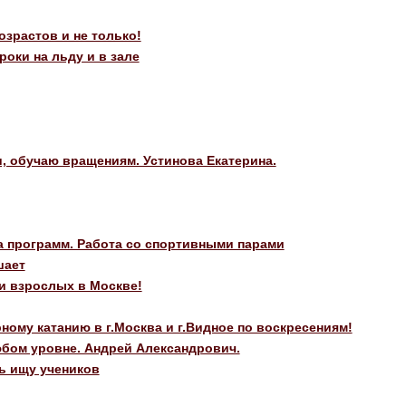
зрастов и не только!
оки на льду и в зале
и, обучаю вращениям. Устинова Екатерина.
ка программ. Работа со спортивными парами
шает
и взрослых в Москве!
ому катанию в г.Москва и г.Видное по воскресениям!
бом уровне. Андрей Александрович.
ь ищу учеников