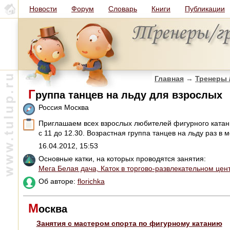
Новости
Форум
Словарь
Книги
Публикации
Главная
→
Тренеры 
Г
руппа танцев на льду для взрослых
Россия Москва
Приглашаем всех взрослых любителей фигурного катани
с 11 до 12.30. Возрастная группа танцев на льду раз в 
16.04.2012, 15:53
Основные катки, на которых проводятся занятия:
Мега Белая дача, Каток в торгово-развлекательном цен
Об авторе:
florichka
М
осква
Занятия с мастером спорта по фигурному катанию