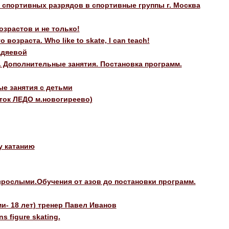
спортивных разрядов в спортивные группы г. Москва
зрастов и не только!
зраста. Who like to skate, I can teach!
адяевой
. Дополнительные занятия. Постановка программ.
е занятия с детьми
ток ЛЕДО м.новогиреево)
у катанию
зрослыми.Обучения от азов до постановки программ.
ми- 18 лет) тренер Павел Иванов
 figure skating.