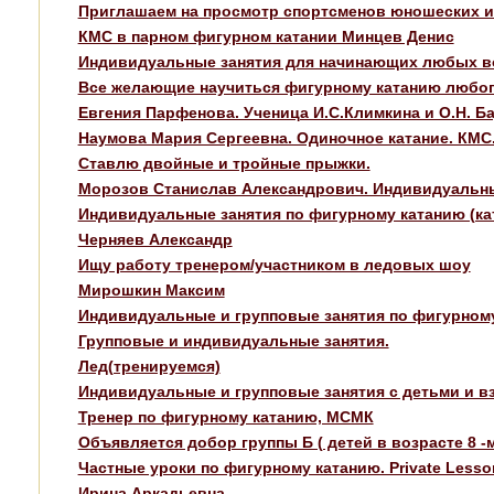
Приглашаем на просмотр спортсменов юношеских и 
КМС в парном фигурном катании Минцев Денис
Индивидуальные занятия для начинающих любых во
Все желающие научиться фигурному катанию любого во
Евгения Парфенова. Ученица И.С.Климкина и О.Н. Б
Наумова Мария Сергеевна. Одиночное катание. КМС
Ставлю двойные и тройные прыжки.
Морозов Станислав Александрович. Индивидуальны
Индивидуальные занятия по фигурному катанию (ка
Черняев Александр
Ищу работу тренером/участником в ледовых шоу
Мирошкин Максим
Индивидуальные и групповые занятия по фигурном
Групповые и индивидуальные занятия.
Лед(тренируемся)
Индивидуальные и групповые занятия с детьми и в
Тренер по фигурному катанию, МСМК
Объявляется добор группы Б ( детей в возрасте 8 -
Частные уроки по фигурному катанию. Private Lessons
Ирина Аркадьевна