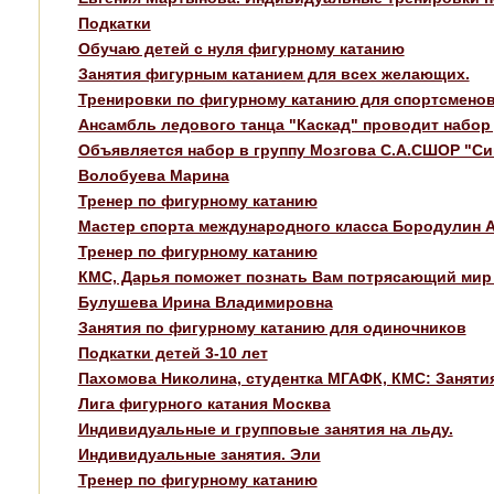
Подкатки
Обучаю детей с нуля фигурному катанию
Занятия фигурным катанием для всех желающих.
Тренировки по фигурному катанию для спортсмено
Ансамбль ледового танца "Каскад" проводит набор 
Объявляется набор в группу Мозгова С.А.СШОР "Син
Волобуева Марина
Тренер по фигурному катанию
Мастер спорта международного класса Бородулин 
Тренер по фигурному катанию
КМС, Дарья поможет познать Вам потрясающий мир 
Булушева Ирина Владимировна
Занятия по фигурному катанию для одиночников
Подкатки детей 3-10 лет
Пахомова Николина, студентка МГАФК, КМС: Заняти
Лига фигурного катания Москва
Индивидуальные и групповые занятия на льду.
Индивидуальные занятия. Эли
Тренер по фигурному катанию