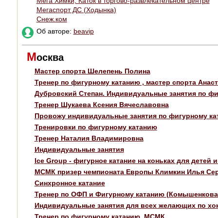
Мега Химки, Каток в торгово-развлекательном центре
Мегаспорт ДС (Ходынка)
Снеж.ком
Об авторе:
beavip
М
осква
Мастер спорта Шелепень Полина
Тренер по фигурному катанию , мастер спорта Анас
Дубровский Степан. Индивидуальные занятия по фи
Тренер Шукаева Ксения Вячеславовна
Провожу индивидуальные занятия по фигурному ка
Тренировки по фигурному катанию
Тренер Наталия Владимировна
Индивидуальные занятия
Ice Group - фигурное катание на коньках для детей 
МСМК призер чемпионата Европы Климкин Илья Сер
Синхронное катание
Тренер по ОФП и Фигурному катанию (Комышенкова
Индивидуальные занятия для всех желающих по хо
Тренер по фигурному катанию, МСМК