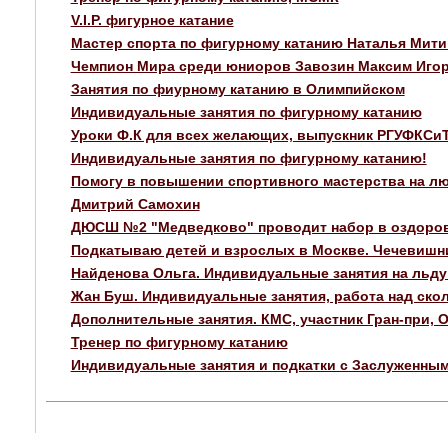
V.I.P. фигурное катание
Мастер спорта по фигурному катанию Наталья Мити
Чемпион Мира среди юниоров Завозин Максим Иго
Занятия по фиурному катанию в Олимпийском
Индивидуальные занятия по фигурному катанию
Уроки Ф.К для всех желающих, выпускник РГУФКСиТ
Индивидуальные занятия по фигурному катанию!
Помогу в повышении спортивного мастерства на лю
Дмитрий Самохин
ДЮСШ №2 "Медведково" проводит набор в оздоров
Подкатываю детей и взрослых в Москве. Чечевишн
Найденова Ольга. Индивидуальные занятия на льду 
Жан Буш. Индивидуальные занятия, работа над скол
Дополнительные занятия. КМС, участник Гран-при, 
Тренер по фигурному катанию
Индивидуальные занятия и подкатки с Заслуженным