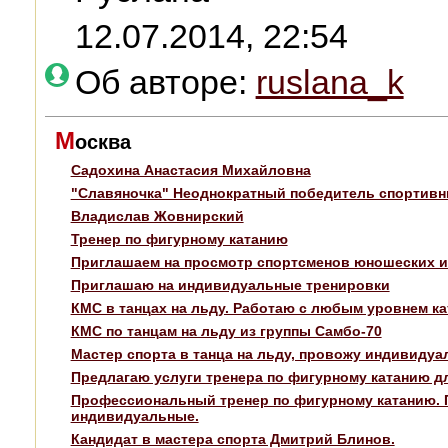
12.07.2014, 22:54
Об авторе:
ruslana_k
М
осква
Садохина Анастасия Михайловна
"Славяночка" Неоднократный победитель спортивн
Владислав Жовнирский
Тренер по фигурному катанию
Приглашаем на просмотр спортсменов юношеских и 
Приглашаю на индивидуальные тренировки
КМС в танцах на льду. Работаю с любым уровнем ка
КМС по танцам на льду из группы Самбо-70
Мастер спорта в танца на льду, провожу индивидуа
Предлагаю услуги тренера по фигурному катанию дл
Профессиональный тренер по фигурному катанию. П
индивидуальные.
Кандидат в мастера спорта Дмитрий Блинов.