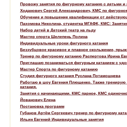
Провожу занятия по фигурному катанию с детьми и
Ходанович Сергей Александрович, КМС по фигурному
Обучение и повышение квалификации от действующе
Пахомова Николина, студентка МГАФК, КМС: Заняти
Набор детей в Детский театр на льду
Мастер спорта Шелепень Полина
Индивидуальные уроки фигурного катания
Беззубцовое красивое и плавное скольжение, прыж
Тренер по фигурному катанию Распертова Ирина Ев
Приглашаю позаниматься фигурным катанием с удо
Мастер Спорта по фигурному катанию
Студия фигурного катания Руслана Потамошнева
Работаю в шоу Евгения Плющенко. Также тренирую к
катания.
Занятия с начинающими. КМС парное, КМС одиночно
Йованович Елена
Постановка программ
Губанов Артём Сергеевич тренер по фигурному кат
Ильин Евгений Индивидуальные занятия