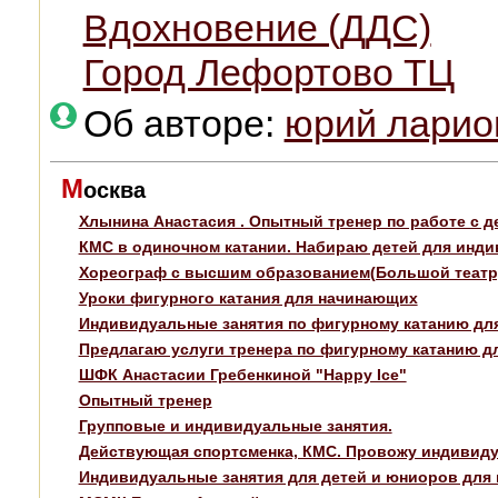
Вдохновение (ДДС)
Город Лефортово ТЦ
Об авторе:
юрий ларио
М
осква
Хлынина Анастасия . Опытный тренер по работе с 
КМС в одиночном катании. Набираю детей для инди
Хореограф с высшим образованием(Большой театр
Уроки фигурного катания для начинающих
Индивидуальные занятия по фигурному катанию дл
Предлагаю услуги тренера по фигурному катанию дл
ШФК Анастасии Гребенкиной "Happy Ice"
Опытный тренер
Групповые и индивидуальные занятия.
Действующая спортсменка, КМС. Провожу индивидуа
Индивидуальные занятия для детей и юниоров для 