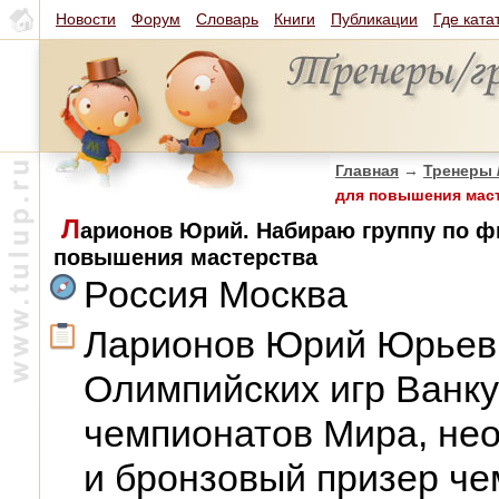
Новости
Форум
Словарь
Книги
Публикации
Где ката
Главная
→
Тренеры 
для повышения мас
Л
арионов Юрий. Набираю группу по ф
повышения мастерства
Россия Москва
Ларионов Юрий Юрьевич
Олимпийских игр Ванку
чемпионатов Мира, не
и бронзовый призер че