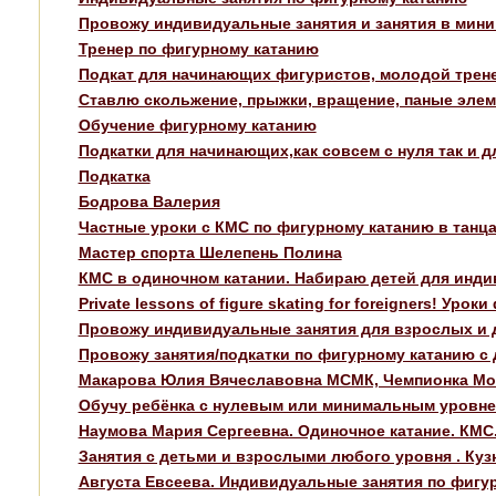
Провожу индивидуальные занятия и занятия в мини 
Тренер по фигурному катанию
Подкат для начинающих фигуристов, молодой трене
Ставлю скольжение, прыжки, вращение, паные элем
Обучение фигурному катанию
Подкатки для начинающих,как совсем с нуля так и дл
Подкатка
Бодрова Валерия
Частные уроки с КМС по фигурному катанию в танца
Мастер спорта Шелепень Полина
КМС в одиночном катании. Набираю детей для инди
Private lessons of figure skating for foreigners! Ур
Провожу индивидуальные занятия для взрослых и 
Провожу занятия/подкатки по фигурному катанию с
Макарова Юлия Вячеславовна МСМК, Чемпионка Мо
Обучу ребёнка с нулевым или минимальным уровне
Наумова Мария Сергеевна. Одиночное катание. КМС
Занятия с детьми и взрослыми любого уровня . Куз
Августа Евсеева. Индивидуальные занятия по фигу