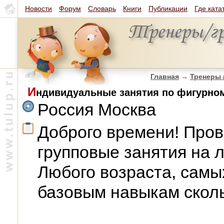
Новости
Форум
Словарь
Книги
Публикации
Где ката
Главная
→
Тренеры 
И
ндивидуальные занятия по фигурно
Россия Москва
Доброго времени! Про
групповые занятия на л
Любого возраста, самы
базовым навыкам ско