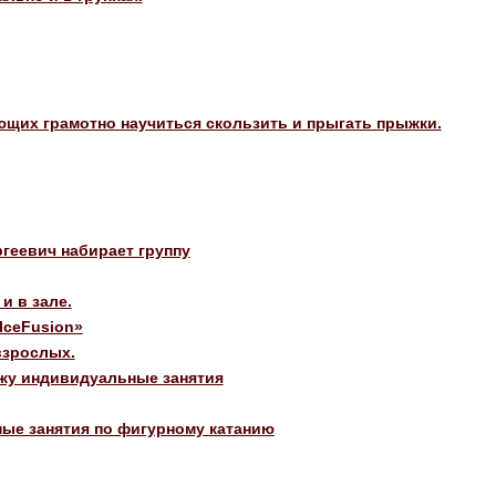
ющих грамотно научиться скользить и прыгать прыжки.
геевич набирает группу
и в зале.
IceFusion»
взрослых.
ожу индивидуальные занятия
ые занятия по фигурному катанию