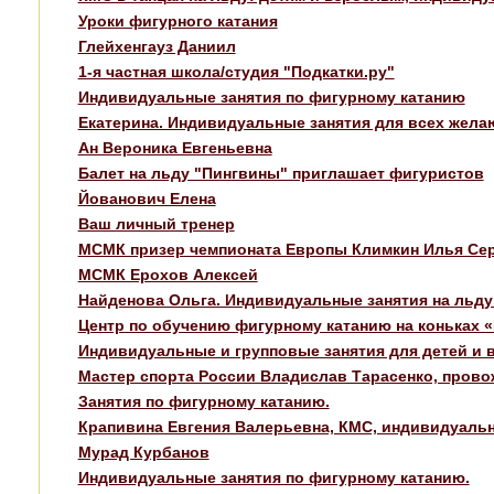
Уроки фигурного катания
Глейхенгауз Даниил
1-я частная школа/студия "Подкатки.ру"
Индивидуальные занятия по фигурному катанию
Екатерина. Индивидуальные занятия для всех жела
Ан Вероника Евгеньевна
Балет на льду "Пингвины" приглашает фигуристов
Йованович Елена
Ваш личный тренер
МСМК призер чемпионата Европы Климкин Илья Сер
МСМК Ерохов Алексей
Найденова Ольга. Индивидуальные занятия на льду 
Центр по обучению фигурному катанию на коньках «
Индивидуальные и групповые занятия для детей и 
Мастер спорта России Владислав Тарасенко, пров
Занятия по фигурному катанию.
Крапивина Евгения Валерьевна, КМС, индивидуальн
Мурад Курбанов
Индивидуальные занятия по фигурному катанию.