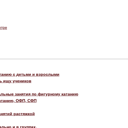
нтре
танию с детьми и взрослыми
ь ищу учеников
льные занятия по фигурному катанию
атанию, ОФП, СФП
анятий растяжкой
льно и в группах.