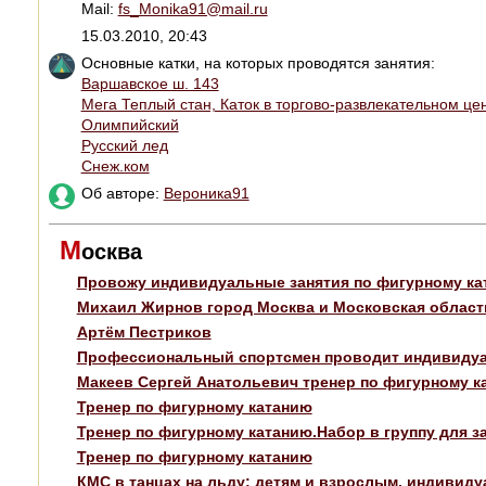
Mail:
fs_Monika91@mail.ru
15.03.2010, 20:43
Основные катки, на которых проводятся занятия:
Варшавское ш. 143
Мега Теплый стан, Каток в торгово-развлекательном це
Олимпийский
Русский лед
Снеж.ком
Об авторе:
Вероника91
М
осква
Провожу индивидуальные занятия по фигурному ка
Михаил Жирнов город Москва и Московская област
Артём Пестриков
Профессиональный спортсмен проводит индивидуа
Макеев Сергей Анатольевич тренер по фигурному к
Тренер по фигурному катанию
Тренер по фигурному катанию.Набор в группу для з
Тренер по фигурному катанию
КМС в танцах на льду: детям и взрослым, индивидуа