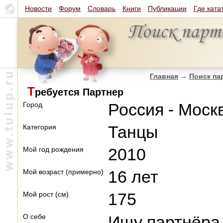
Новости
Форум
Словарь
Книги
Публикации
Где ката
Главная
→
Поиск па
Т
ребуется Партнер
Город
Россия - Моск
Категория
Танцы
Мой год рождения
2010
Мой возраст (примерно)
16 лет
Мой рост (см)
175
О себе
Ищу партнёра 