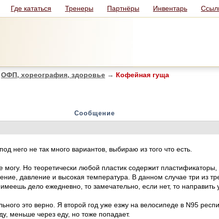
Где кататься
Тренеры
Партнёры
Инвентарь
Ссыл
ОФП, хореография, здоровье
→
Кофейная гуща
Сообщение
под него не так много вариантов, выбираю из того что есть.
не могу. Но теоретически любой пластик содержит пластификаторы,
рение, давление и высокая температура. В данном случае три из тре
 имеешь дело ежедневно, то замечательно, если нет, то направить у
льного это верно. Я второй год уже езжу на велосипеде в N95 респи
у, меньше через еду, но тоже попадает.