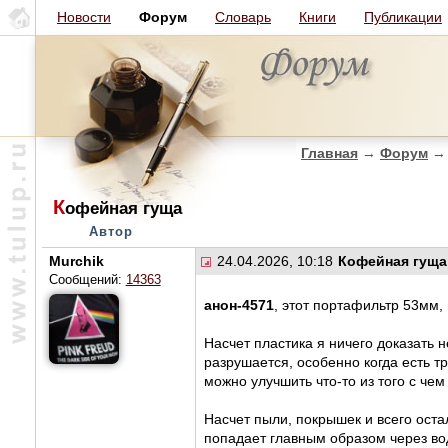
Новости
Форум
Словарь
Книги
Публикации
Главная
→
Форум
→
К
офейная гуща
Автор
Murchik
24.04.2026, 10:18
Кофейная гуща
Сообщений:
14363
анон-4571
, этот портафильтр 53мм, 
Насчет пластика я ничего доказать 
разрушается, особенно когда есть т
можно улучшить что-то из того с чем
Насчет пыли, покрышек и всего оста
попадает главным образом через вод