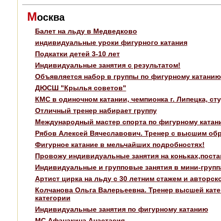
М
осква
Балет на льду в Медведково
индивидуальные уроки фигурного катания
Подкатки детей 3-10 лет
Индивидуальные занятия с результатом!
Объявляется набор в группы по фигурному катанию
ДЮСШ "Крылья советов"
КМС в одиночном катании, чемпионка г. Липецка, с
Отличный тренер набирает группу
Международный мастер спорта по фигурному катан
Рябов Алексей Вячеславович. Тренер с высшим об
Фигурное катание в мельчайших подробностях!
Провожу индивидуальные занятия на коньках,постан
Индивидуальные и групповые занятия в мини-груп
Артист цирка на льду с 30 летним стажем и авторс
Колчанова Ольга Валерьеевна. Тренер высшей кате
категории
Индивидуальные занятия по фигурному катанию
МС Афанакина Анастасия