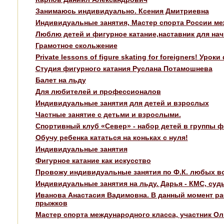
Занимаюсь индивидуально. Ксения Дмитриевна
Индивидуальные занятия, Мастер спорта России ме
Люблю детей и фигурное катание,наставник для нач
Грамотное скольжение
Private lessons of figure skating for foreigners! Ур
Студия фигурного катания Руслана Потамошнева
Балет на льду
Для любителей и профессионалов
Индивидуальные занятия для детей и взрослых
Частные занятие с детьми и взрослыми.
Спортивный клуб «Север» - набор детей в группы ф
Обучу ребенка кататься на коньках с нуля!
Индивидуальные занятия
Фигурное катание как искусство
Провожу индивидуальные занятия по Ф.К. любых во
Индивидуальные занятия на льду. Дарья - КМС, судь
Иванова Анастасия Вадимовна. В данный момент ра
прыжков
Мастер спорта международного класса, участник Ол