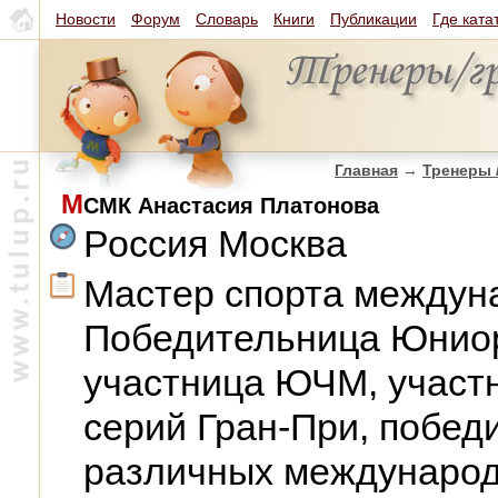
Новости
Форум
Словарь
Книги
Публикации
Где ката
Главная
→
Тренеры 
М
СМК Анастасия Платонова
Россия Москва
Мастер спорта междуна
Победительница Юниор
участница ЮЧМ, участ
серий Гран-При, побед
различных международ