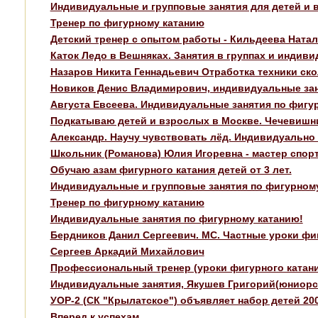
Индивидуальные и групповые занятия для детей и 
Тренер по фигурному катанию
Детский тренер с опытом работы - Кильдеева Ната
Каток Ледо в Вешняках. Занятия в группах и инди
Назаров Никита Геннадьевич Отработка техники ск
Новиков Денис Владимирович, индивидуальные зан
Августа Евсеева. Индивидуальные занятия по фигу
Подкатываю детей и взрослых в Москве. Чечевишн
Александр. Научу чувствовать лёд. Индивидуально и
Школьник (Романова) Юлия Игоревна - мастер спо
Обучаю азам фигурного катания детей от 3 лет.
Индивидуальные и групповые занятия по фигурном
Тренер по фигурному катанию
Индивидуальные занятия по фигурному катанию!
Бердников Данил Сергеевич. МС. Частные уроки фи
Сергеев Аркадий Михайлович
Профессиональный тренер (уроки фигурного катания 
Индивидуальные занятия, Якушев Григорий(юниорс
УОР-2 (СК "Крылатское") объявляет набор детей 20
Вперед к успехам