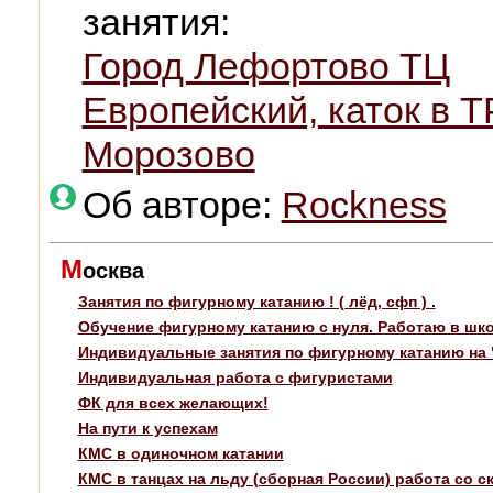
занятия:
Город Лефортово ТЦ
Европейский, каток в 
Морозово
Об авторе:
Rockness
М
осква
Занятия по фигурному катанию ! ( лёд, сфп ) .
Обучение фигурному катанию с нуля. Работаю в шко
Индивидуальные занятия по фигурному катанию на 
Индивидуальная работа с фигуристами
ФК для всех желающих!
На пути к успехам
КМС в одиночном катании
КМС в танцах на льду (сборная России) работа со с