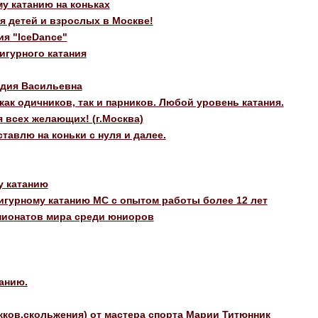
у катанию на коньках
 детей и взрослых в Москве!
я "IceDance"
игурного катания
идия Васильевна
ак одичников, так и парников. Любой уровень катания.
 всех желающих! (г.Москва)
авлю на коньки с нуля и далее.
у катанию
игурному катанию МС с опытом работы более 12 лет
пионатов мира среди юниоров
анию.
жков,скольжения) от мастера спорта Марии Титюнник