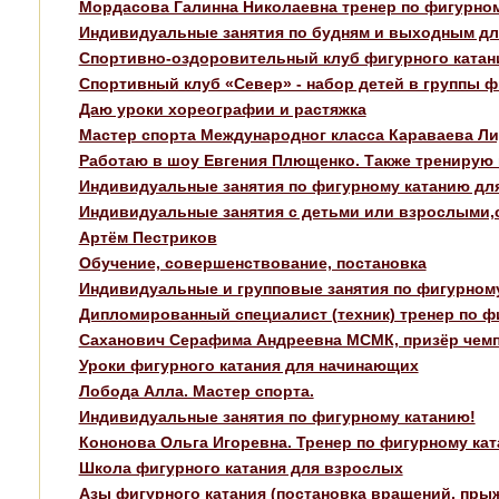
Мордасова Галинна Николаевна тренер по фигурном
Индивидуальные занятия по будням и выходным для
Спортивно-оздоровительный клуб фигурного катани
Спортивный клуб «Север» - набор детей в группы ф
Даю уроки хореографии и растяжка
Мастер спорта Международног класса Караваева Л
Работаю в шоу Евгения Плющенко. Также тренирую к
Индивидуальные занятия по фигурному катанию для
Индивидуальные занятия с детьми или взрослыми,ст
Артём Пестриков
Обучение, совершенствование, постановка
Индивидуальные и групповые занятия по фигурном
Дипломированный специалист (техник) тренер по ф
Саханович Серафима Андреевна МСМК, призёр чем
Уроки фигурного катания для начинающих
Лобода Алла. Мастер спорта.
Индивидуальные занятия по фигурному катанию!
Кононова Ольга Игоревна. Тренер по фигурному кат
Школа фигурного катания для взрослых
Азы фигурного катания (постановка вращений, пры