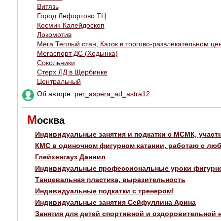
Витязь
Город Лефортово ТЦ
Космик-Калейдоскоп
Локомотив
Мега Теплый стан, Каток в торгово-развлекательном це
Мегаспорт ДС (Ходынка)
Сокольники
Стерх ЛД в Щербинке
Центральный
Об авторе:
per_aspera_ad_astra12
М
осква
Индивидуальные занятия и подкатки с МСМК, участ
КМС в одиночном фигурном катании, работаю с люб
Глейхенгауз Даниил
Индивидуальные профессиональные уроки фигурног
Танцевальная пластика, выразительность
Индивидуальные подкатки с тренером!
Индивидуальные занятия Сейфуллина Арина
Занятия для детей спортивной и оздоровительной 