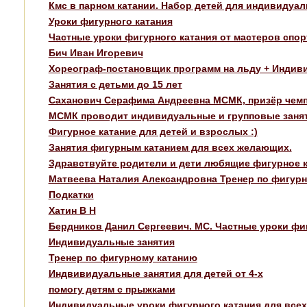
Кмс в парном катании. Набор детей для индивидуаль
Уроки фигурного катания
Частные уроки фигурного катания от мастеров спорт
Бич Иван Игоревич
Хореограф-постановщик программ на льду + Индив
Занятия с детьми до 15 лет
Саханович Серафима Андреевна МСМК, призёр чем
МСМК проводит индивидуальные и групповые заня
Фигурное катание для детей и взрослых :)
Занятия фигурным катанием для всех желающих.
Здравствуйте родители и дети любящие фигурное к
Матвеева Наталия Александровна Тренер по фигур
Подкатки
Хатин В Н
Бердников Данил Сергеевич. МС. Частные уроки фи
Индивидуальные занятия
Тренер по фигурному катанию
Индвивидуальные занятия для детей от 4-х
помогу детям с прыжками
Индивидуальные уроки фигурного катания для всех