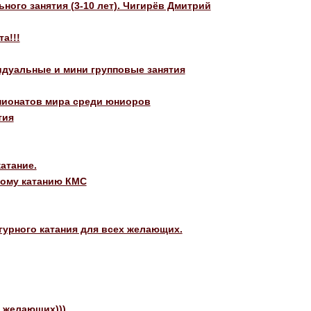
ного занятия (3-10 лет). Чигирёв Дмитрий
а!!!
идуальные и мини групповые занятия
пионатов мира среди юниоров
тия
атание.
ному катанию КМС
гурного катания для всех желающих.
 желающих)))