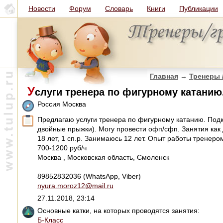
Новости
Форум
Словарь
Книги
Публикации
Главная
→
Тренеры 
У
слуги тренера по фигурному катанию
Россия Москва
Предлагаю услуги тренера по фигурному катанию. Подк
двойные прыжки). Могу провести офп/сфп. Занятия как 
18 лет, 1 сп.р. Занимаюсь 12 лет. Опыт работы тренером
700-1200 руб/ч
Москва , Московская область, Смоленск
89852832036 (WhatsApp, Viber)
nyura.moroz12@mail.ru
27.11.2018, 23:14
Основные катки, на которых проводятся занятия:
Б-Класс