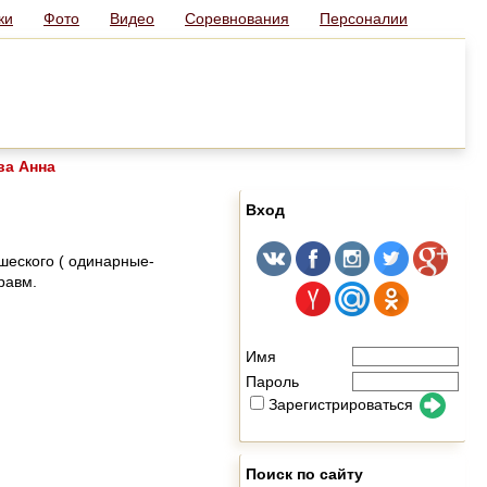
ки
Фото
Видео
Соревнования
Персоналии
ва Анна
Вход
шеского ( одинарные-
равм.
Имя
Пароль
Зарегистрироваться
Поиск по сайту