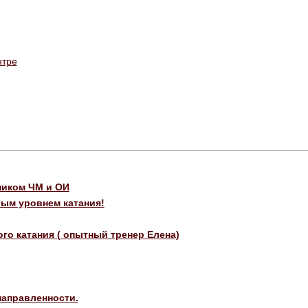
нтре
ником ЧМ и ОИ
ым уровнем катания!
о катания ( опытный тренер Елена)
направленности.