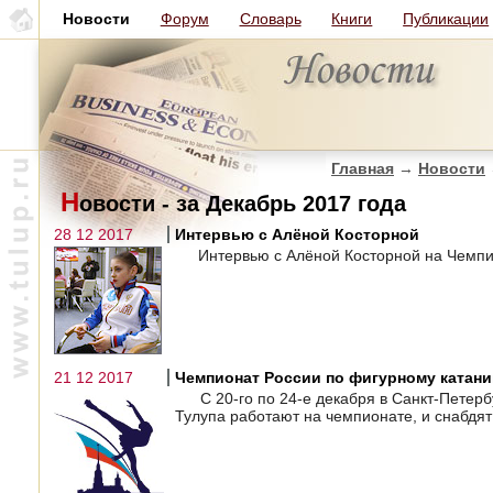
Новости
Форум
Словарь
Книги
Публикации
Главная
→
Новости
Н
овости - за Декабрь 2017 года
28 12 2017
Интервью с Алёной Косторной
Интервью с Алёной Косторной на Чемпио
21 12 2017
Чемпионат России по фигурному катан
С 20-го по 24-е декабря в Санкт-Пете
Тулупа работают на чемпионате, и снабдя