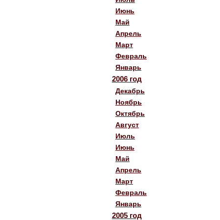
Июнь
Май
Апрель
Март
Февраль
Январь
2006 год
Декабрь
Ноябрь
Октябрь
Август
Июль
Июнь
Май
Апрель
Март
Февраль
Январь
2005 год