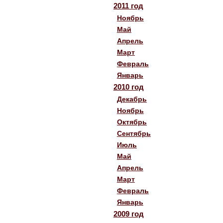
2011 год
Ноябрь
Май
Апрель
Март
Февраль
Январь
2010 год
Декабрь
Ноябрь
Октябрь
Сентябрь
Июль
Май
Апрель
Март
Февраль
Январь
2009 год