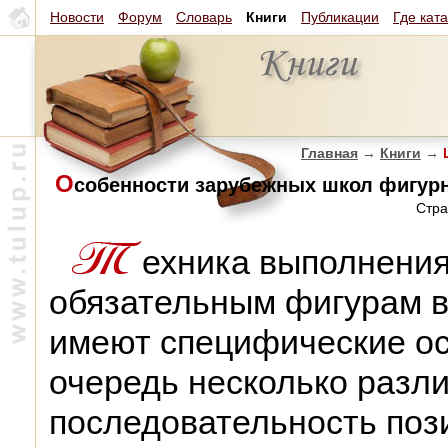
Новости
Форум
Словарь
Книги
Публикации
Где кат
Главная
→
Книги
→
Ш
О
собенности зарубежных школ фигурн
Стра
ехника выполнения
обязательным фигурам в
имеют специфические ос
очередь несколько разл
последовательность пози