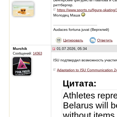
риттбергер.
https://www.sports.ru/figure-skating
Молодец Маша
Audaces fortuna juvat (Вергилий)
Цитировать
Ответить
Murchik
01.07.2026, 05:34
Сообщений:
14363
ISU подтвердил возможность участи
Adaptation to ISU Communication 246
Цитата:
Athletes repr
Belarus will 
without items 