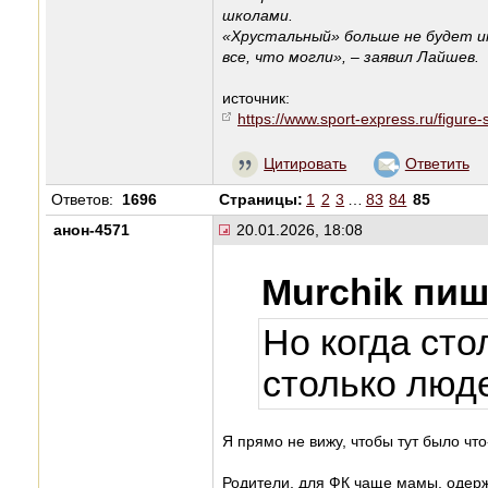
школами.
«Хрустальный» больше не будет и
все, что могли», – заявил Лайшев.
источник:
https://www.sport-express.ru/figure
Цитировать
Ответить
Ответов:
1696
Страницы:
1
2
3
…
83
84
85
анон-4571
20.01.2026, 18:08
Murchik пиш
Но когда сто
столько люд
Я прямо не вижу, чтобы тут было чт
Родители, для ФК чаще мамы, одержи