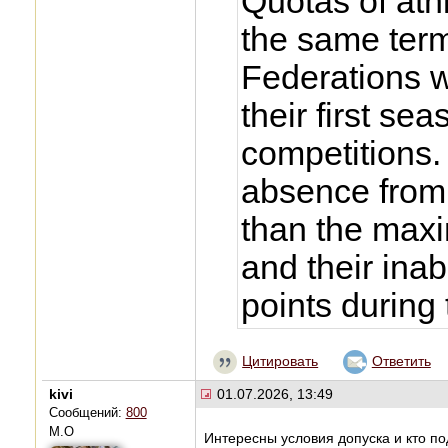
Quotas of athl
the same ter
Federations w
their first se
competitions. 
absence from
than the max
and their inab
points during 
Цитировать
Ответить
kivi
01.07.2026, 13:49
Сообщений:
800
М.О
Интересны условия допуска и кто по