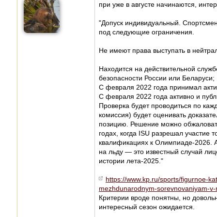
при уже в августе начинаются, интер
"Допуск индивидуальный. Спортсме
под следующие ограничения.
Не имеют права выступать в нейтраль
Находится на действительной служб
безопасности России или Беларуси;
С февраля 2022 года принимал акти
С февраля 2022 года активно и пуб
Проверка будет проводиться по каж
комиссия) будет оценивать доказате
позицию. Решение можно обжаловать
годах, когда ISU разрешал участие 
квалификациях к Олимпиаде-2026. А
на льду — это известный случай ли
истории лета-2025."
https://www.kp.ru/sports/figurnoe-ka
mezhdunarodnym-sorevnovaniyam-v-ne
Критерии вроде понятны, но довольн
интересный сезон ожидается.