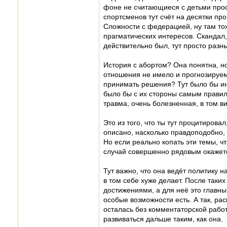
фоне не считающиеся с детьми прост
спортсменов тут счёт на десятки про
Сложности с федерацией, ну там тож
прагматических интересов. Скандал, 
действительно был, тут просто разн
История с абортом? Она понятна, н
отношения не имело и прогнозируемо
принимать решения? Тут было бы ин
было бы с их стороны самым правил
травма, очень болезненная, в том ви
Это из того, что ты тут процитировал,
описано, насколько правдоподобно, 
Но если реально копать эти темы, чт
случай совершенно рядовым окажет
Тут важно, что она ведёт политику н
в том себе хуже делает. После таки
достижениями, а для неё это главный
особые возможности есть. А так, рас
осталась без комментаторской работ
развиваться дальше таким, как она.