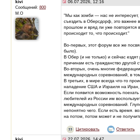
kivi
06.07.2026, 12:16
Сообщений:
800
М.О
"Мы как зомби — нас не интересует,
съездить в Оберсдорф, это важнее 
прошлом и вряд ли уже повторятся 
происходит то, что происходит."
Во-первых, этот форум все же посв
было).
В Обер (и не только) и сейчас ездя
причинам есть гражданство другой с
Во-вторых, очень многие федерации
международных соревнований, в том 
В третьих, в мире всегда что-то про
нападение США и Израиля на Иран, н
Если появится возможность поехать
любителей из России им воспользует
международных соревнований. Глупо 
непонятно чего. Если есть время. в
на потом, потом может и не получит
Цитировать
Ответить
kivi
22.07.2026, 14:47