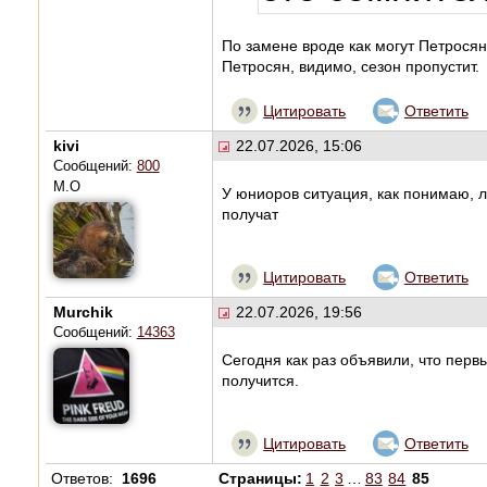
По замене вроде как могут Петросян
Петросян, видимо, сезон пропустит.
Цитировать
Ответить
kivi
22.07.2026, 15:06
Сообщений:
800
М.О
У юниоров ситуация, как понимаю, л
получат
Цитировать
Ответить
Murchik
22.07.2026, 19:56
Сообщений:
14363
Сегодня как раз объявили, что перв
получится.
Цитировать
Ответить
Ответов:
1696
Страницы:
1
2
3
…
83
84
85