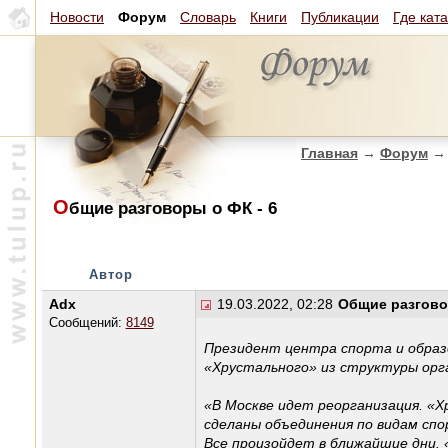
Новости
Форум
Словарь
Книги
Публикации
Где кат
Главная
→
Форум
→
О
бщие разговоры о ФК - 6
Автор
Adx
19.03.2022, 02:28
Общие разгово
Сообщений:
8149
Президент центра спорта и образ
«Хрустального» из структуры орг
«В Москве идет реорганизация. «Х
сделаны объединения по видам сп
Все произойдет в ближайшие дни.